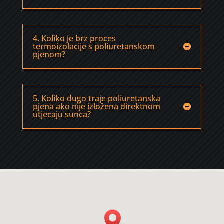
4. Koliko je brz proces
termoizolacije s poliuretanskom
pjenom?
5. Koliko dugo traje poliuretanska
pjena ako nije izložena direktnom
utjecaju sunca?